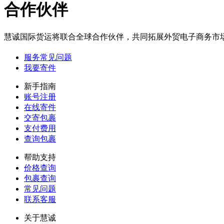
在这发了几次货，
合作伙伴
发现比之前几家货
代的价格优惠，以
后还会在...
慧诚国际货运将联合全球合作伙伴，共同拓展外贸电子商务市
服务常见问题
C**1
我要寄件
新手指南
想发一批带电池的
账号注册
国产手机到国外，
在线寄件
请问一下有什么渠
交寄包裹
道可以...
支付费用
查询包裹
帮助支持
匿名用户
价格查询
包裹查询
希望你们网点多一
常见问题
些，我天天发小包
联系客服
到你...
关于慧诚