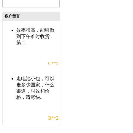
客户留言
效率很高，能够做
到下午准时收货，
第二
C**5
走电池小包，可以
走多少国家，什么
渠道，时效和价
格，请尽快...
B**2