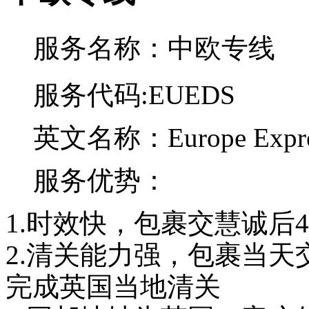
代的价格优惠，以
后还会在...
服务名称：中欧专线
C**1
服务代码:EUEDS
想发一批带电池的
国产手机到国外，
请问一下有什么渠
英文名称：Europe Express 
道可以...
服务优势：
匿名用户
1.时效快，包裹交慧诚后4
希望你们网点多一
些，我天天发小包
2.清关能力强，包裹当天
到你...
完成英国当地清关
Z**2