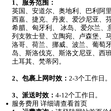
1、服务范围：
了然，...
英国、安道尔、奥地利、巴利阿
西嘉、捷克、丹麦、爱沙尼亚、
D**3
希腊、匈牙利、 冰岛、爱尔兰、
我很喜欢用你们的
列支敦士登、立陶宛、卢森堡、
系统，能够为大客
洛哥、荷兰、挪威、波兰、葡萄牙
户着想...
岛、斯洛伐克、斯洛文尼亚、西
土耳其、梵蒂冈。
F**6
第一次在这发货，
2、包裹上网时效：
2-3个工作日
价格比较合理，服
务也不错。
3、派送时效：
4-12个工作日。
匿名用户
服务费用
详细请查看首页