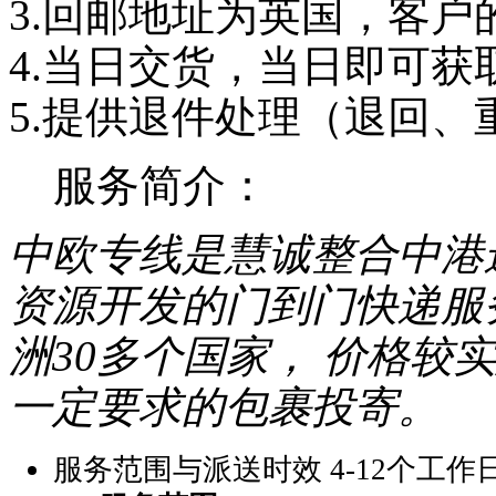
3.回邮地址为英国，客
之前在你们公司发
4.当日交货，当日即可获
过其他产品，现在
想问一下可以发仿
5.提供退件处理（退回、
牌手机吗...
服务简介：
匿名用户
中欧专线是慧诚整合中港
发货很快，当天拿
来的快递，第二天
资源开发的门到门快递服务
就可以上网查到跟
踪号了。...
洲30多个国家， 价格较
一定要求的包裹投寄。
匿名用户
服务范围与派送时效
4-12个工作
价格查询功能很
好，价格透明一目