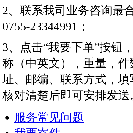
国产手机到国外，
2、联系我司业务咨询最
请问一下有什么渠
道可以...
0755-23344991；
匿名用户
3、点击“我要下单”按钮
希望你们网点多一
些，我天天发小包
称（中英文），重量，件
到你...
址、邮编、联系方式，填
Z**2
核对清楚后即可安排发送
之前在你们公司发
过其他产品，现在
想问一下可以发仿
服务常见问题
牌手机吗...