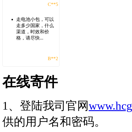
C**5
走电池小包，可以
走多少国家，什么
渠道，时效和价
格，请尽快...
B**2
在这发了几次货，
在线寄件
发现比之前几家货
代的价格优惠，以
后还会在...
1、登陆我司官网
www.hcg
C**1
供的用户名和密码。
想发一批带电池的