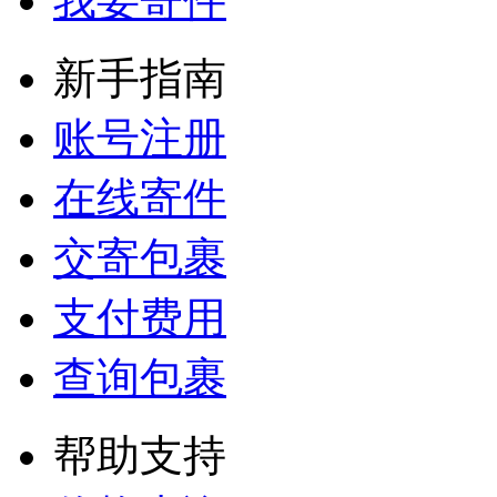
我要寄件
匿名用户
新手指南
发货很快，当天拿
来的快递，第二天
账号注册
就可以上网查到跟
踪号了。...
在线寄件
匿名用户
交寄包裹
价格查询功能很
支付费用
好，价格透明一目
了然，...
查询包裹
D**3
帮助支持
我很喜欢用你们的
系统，能够为大客