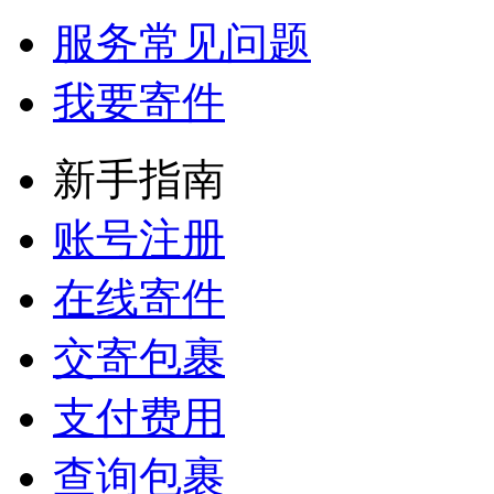
国产手机到国外，
服务常见问题
请问一下有什么渠
道可以...
我要寄件
匿名用户
新手指南
希望你们网点多一
些，我天天发小包
账号注册
到你...
在线寄件
Z**2
交寄包裹
之前在你们公司发
过其他产品，现在
支付费用
想问一下可以发仿
牌手机吗...
查询包裹