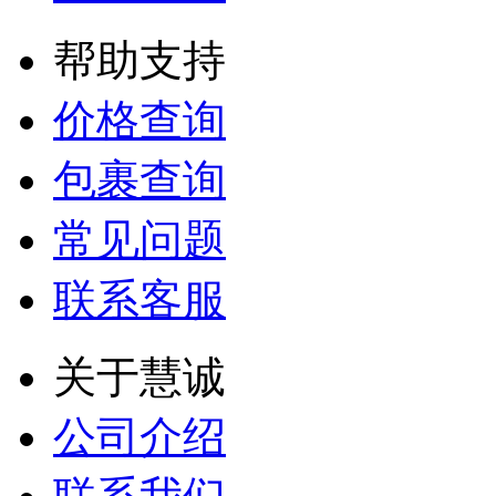
匿名用户
帮助支持
发货很快，当天拿
价格查询
来的快递，第二天
就可以上网查到跟
踪号了。...
包裹查询
常见问题
匿名用户
联系客服
价格查询功能很
好，价格透明一目
了然，...
关于慧诚
D**3
公司介绍
我很喜欢用你们的
系统，能够为大客