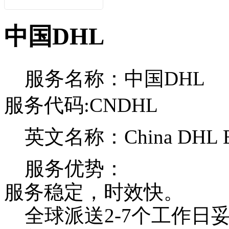
在这发了几次货，
中国DHL
发现比之前几家货
代的价格优惠，以
后还会在...
服务名称：中国DHL
C**1
服务代码:CNDHL
想发一批带电池的
国产手机到国外，
英文名称：China DHL Ex
请问一下有什么渠
道可以...
服务优势：
匿名用户
服务稳定，时效快。
全球派送2-7个工作日
希望你们网点多一
些，我天天发小包