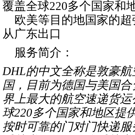
覆盖全球220多个国家和
到你...
欧美等目的地国家的超
Z**2
从广东出口
之前在你们公司发
过其他产品，现在
服务简介：
想问一下可以发仿
牌手机吗...
DHL的中文全称是敦豪
匿名用户
国，目前为德国与美国合
界上最大的航空速递货运公
发货很快，当天拿
来的快递，第二天
就可以上网查到跟
球220多个国家和地区
踪号了。...
按时可靠的门对门快递服