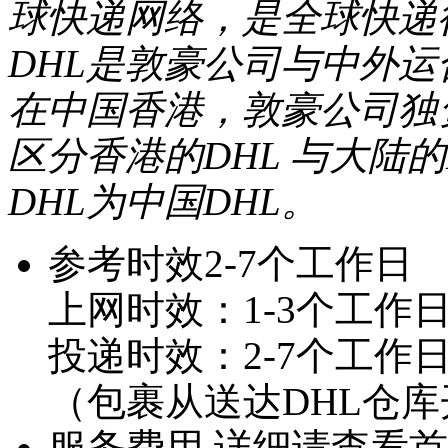
匿名用户
球快递网络，是全球快递
DHL是敦豪公司与中外运
价格查询功能很
好，价格透明一目
在中国香港，敦豪公司独
了然，...
区分香港的DHL 与大陆
D**3
DHL为中国DHL。
我很喜欢用你们的
系统，能够为大客
参考时效
2-7个工作日
户着想...
上网时效：1-3个工作
F**6
投递时效：2-7个工作
第一次在这发货，
（包裹从送达DHL仓
价格比较合理，服
务也不错。
服务费用
详细请查看首